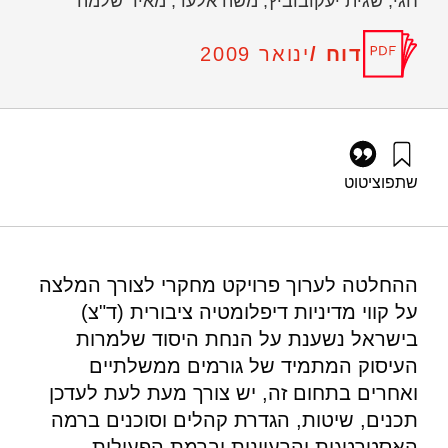
חגי, שגית יעקובוביץ, משה אלעד, מאיר שלמה
דוח /
ינואר 2009
שתפו
ציטוט
שנער, ד׳, דוידסון, ר׳, לירן-אלפר, ד׳, מנדלזיס, ל׳, נאור, א׳,
פירסט, ע׳, מעוז, נ׳, חגי, ח׳, יעקובוביץ, ש׳, אלעד, מ׳, ושלמה, מ׳
(2009). דיפלומטיה ציבורית בישראל- פרויקט משותף של מוסד
שמואל נאמן בטכניון ומשרד החוץ הישראלי. מוסד שמואל נאמן.
ההחלטה לערוך פרויקט מחקרי לצורך המלצה
https://doi.org/10.82514/study-israeli-public-diplomacy-joint-
על קווי מדיניות דיפלומטיה ציבורית (ד"צ)
project-neaman-institute-technion-ministry-foreign-affairs
בישראל נשענת על הנחת היסוד שלמרות
העיסוק המתמיד של גורמים ממשלתיים
ואחרים בתחום זה, יש צורך מעת לעת לעדכן
תכנים, שיטות, הגדרת קהלים וסוכנים ברמה
האסטרטגית והרעיונית וברמת הפעילות