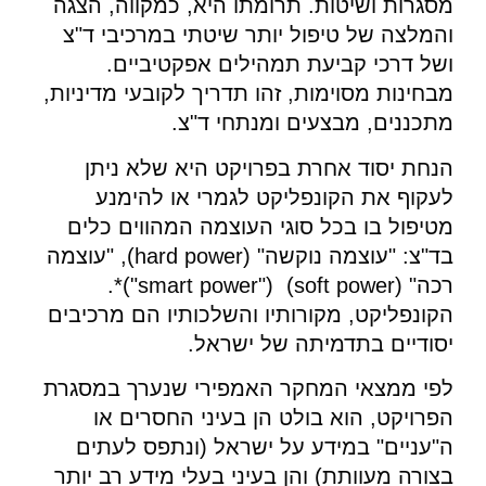
מסגרות ושיטות. תרומתו היא, כמקווה, הצגה
והמלצה של טיפול יותר שיטתי במרכיבי ד"צ
ושל דרכי קביעת תמהילים אפקטיביים.
מבחינות מסוימות, זהו תדריך לקובעי מדיניות,
מתכננים, מבצעים ומנתחי ד"צ.
הנחת יסוד אחרת בפרויקט היא שלא ניתן
לעקוף את הקונפליקט לגמרי או להימנע
מטיפול בו בכל סוגי העוצמה המהווים כלים
בד"צ: "עוצמה נוקשה" (hard power), "עוצמה
רכה" (soft power) ("smart power")*.
הקונפליקט, מקורותיו והשלכותיו הם מרכיבים
יסודיים בתדמיתה של ישראל.
לפי ממצאי המחקר האמפירי שנערך במסגרת
הפרויקט, הוא בולט הן בעיני החסרים או
ה"עניים" במידע על ישראל (ונתפס לעתים
בצורה מעוותת) והן בעיני בעלי מידע רב יותר