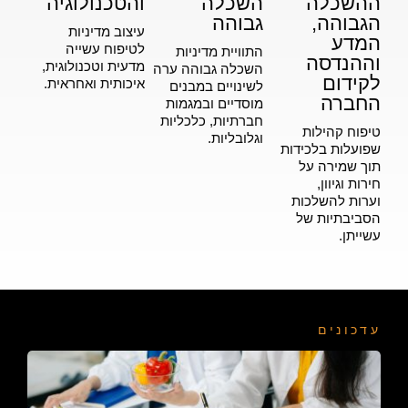
ההשכלה
השכלה
והטכנולוגיה
הגבוהה,
גבוהה
עיצוב מדיניות
המדע
לטיפוח עשייה
התוויית מדיניות
וההנדסה
מדעית וטכנולוגית,
השכלה גבוהה ערה
לקידום
איכותית ואחראית.
לשינויים במבנים
החברה
מוסדיים ובמגמות
חברתיות, כלכליות
טיפוח קהילות
וגלובליות.
שפועלות בלכידות
תוך שמירה על
חירות וגיוון,
וערות להשלכות
הסביבתיות של
עשייתן.
עדכונים