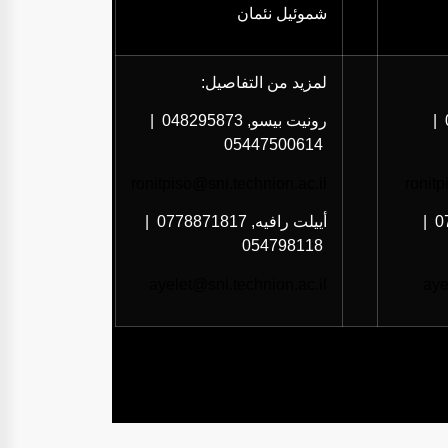
شموئيل نئمان
لمزيد من التفاصيل
:
|
رونيت بيسو, 048295873
|
05447500614
ronitpiso@sni.technion.ac.il
ronitp
0
|
أييلت رافيه, 0778871817
|
054798118
ayelet@sni.technion.ac.il
aye