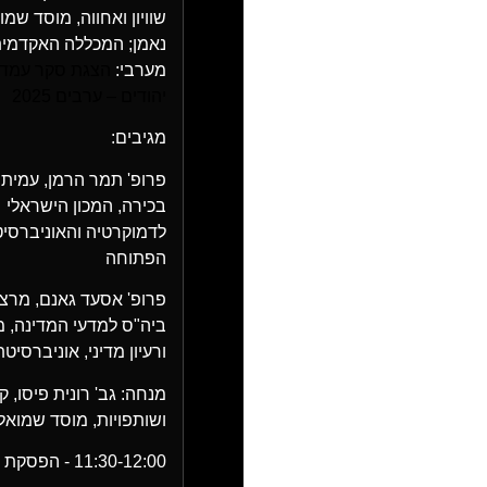
שוויון ואחווה, מוסד שמו
נאמן; המכללה האקדמית
מערבי:
הצגת סקר עמדו
יהודים – ערבים 2025
מגיבים:
פרופ' תמר הרמן
, עמית
בכירה, המכון הישראלי
לדמוקרטיה והאוניברסי
הפתוחה
פרופ' אסעד גאנם
, מרצ
ביה"ס למדעי המדינה, 
ורעיון מדיני, אוניברסיט
מנחה:
גב' רונית פיסו
, ק
ושותפויות, מוסד שמואל
11:30-12:00 - הפסקת קפה