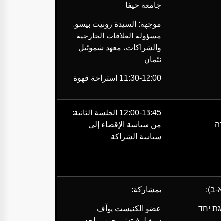
جامعة حيفا
موجهة: السيدة رونيت بيسو،
مسؤولة العلاقات الخارجية
والشراكات، معهد شموئيل
نئمان
11:30-12:00
استراحة قهوة
12:00-13:45
الجلسة الثانية:
ה
من سياسة الإقصاء إلى
سياسة الشراكة
-ב)
:
بمشاركة:
גת יחד
عضو الكنيست يوآف
سيغالوفيتش، حزب ياحد