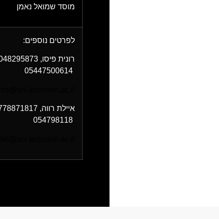
מוסד שמואל נאמן
לפרטים נוספים:
רונית פיסו,
048295873
05447500614
iso@sni.technion.ac.il
איילת רווה,
778871817
054798118
let@sni.technion.ac.il