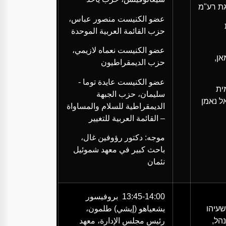
גת רע"מ
عضو الكنيست منصور عباس،
حزب القائمة العربية الموحدة
عضو الكنيست نعماه لازيمي،
אן
,
حزب الديمقراطيون
عضو الكنيست عايدة توما -
ית
سليمان، حزب الجبهة
ל נאמן
الديمقراطية للسلام والمساواة
– القائمة العربية للتغيير
موجه: دكتور رؤوفين غال،
باحث كبير في معهد شموئيل
نئمان
13:45-14:00
بروفيسور
שעיהו
يشعياهو (إيشي) طلمون،
נהל,
رئيس مجلس الإدارة، معهد