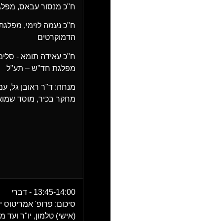
ח"כ מנסור עבאס
, מפל
ח"כ נעמה לזימי
, מפלגת
הדמוקרטים
ח"כ עאידה תומא - סלימ
מפלגת חד"ש – תע"ל
מנחה:
ד"ר ראובן גל
, עמ
מחקר בכיר, מוסד שמוא
13:45-14:00 - דברי
סיכום:
פרופ' אמריטוס י
(אישי) טלמון
, יו"ר ועד מ