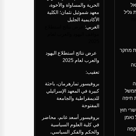
אל
الحرية والمساواة والأخوة،
 גליל
معهد شموئيل نئمان؛ الكلية
ת
الأكاديمية الجليل
الغربي:
عرض نتائج استطلاع
مواقف اليهود والعرب لعام
2025
ת מחקר
عرض نتائج استطلاع اليهود
والعرب لعام 2025
טה
تعقيب:
ה
بروفيسور تمارهرمان، باحثة
ממשל
كبيرة في المعهد الإسرائيلي
ת חיפה
للديمقراطية والجامعة
المفتوحة
שרי חוץ
 נאמן
بروفيسور أسعد غانم، محاضر
في كلية العلوم السياسية
والحكم والفكر السياسي،