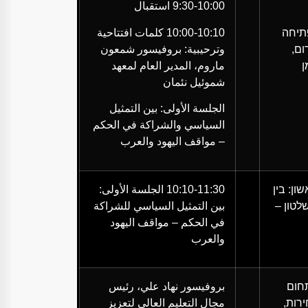
9:30-10:00
استقبال
תיחה
10:00-10:10
كلمات افتتاحية
ום
,
وترحيبية: بروفيسور شمعون
ן
ماروم، المدير العام لمعهد
شموئيل نئمان
الجلسة الأولى: بين التمثيل
السياسي والشراكة في الحكم
– مواقف اليهود والعرب
בין
10:10-11:30
الجلسة الأولى:
לטון –
بين التمثيل السياسي للشراكة
في الحكم – مواقف اليهود
والعرب
חום
بروفيسور نهاد علي، رئيس
רות,
مجال التعليم العالي لتعزيز