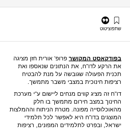
שתפו
ציטוט
חזן, א׳, בוכניק, צ׳, ואבן-זהב, ע׳ (2024). קווים מנחים ליצירת
רציפות חינוכית בעת חירום מתמשך במסגרת: פורום "חינוך
בחירום". מוסד שמואל נאמן.
https://doi.org/10.82514/guidelines-for-creating-educational-
בפודקאסט המקושר
פרופ' אורית חזן מציגה
continuity-during-prolonged-crisis-situations
את הרקע לדו"ח, את הנתונים שנאספו ואת
תכנית הפעולה שגובשה על מנת להבטיח
רציפות חינוכית במצבי משבר מתמשך.
דו"ח זה מציג קווים מנחים ליישום ע"י מערכת
החינוך במצב חירום מתמשך בו חלק
מהאוכלוסייה מפונה. מטרת הניתוח וההמלצות
המוצגים בדו"ח היא לאפשר לכל תלמידי
ישראל, ובפרט לתלמידים המפונים, רציפות