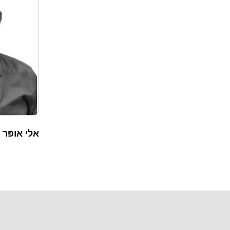
אלי אופּר