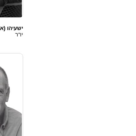
ישעיהו (אי
יו"ר