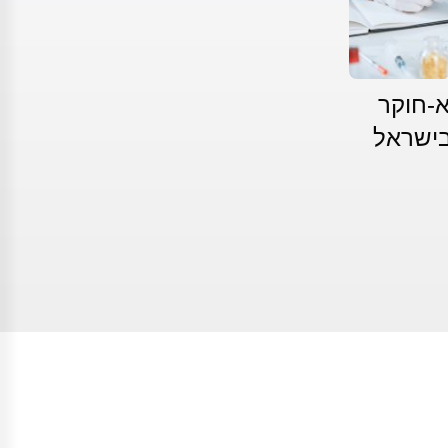
א-חוקר
בישראל