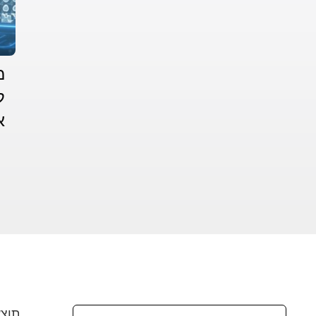
מ
ל
א
תוצא