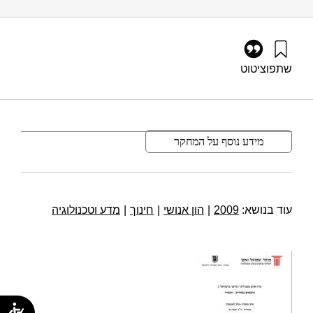
שתפו
ציטוט
גץ, ד׳, בוכניק, צ׳, וזלמנוביץ, ב׳ (2009). כוח אדם טכנולוגי ומדעי
בישראל: נושאים נבחרים – תקציר. מוסד שמואל נאמן.
https://doi.org/10.82514/hr-science-technology-israel-
selected-topics-summery
מידע נוסף על המחקר
עוד בנושא:
2009
|
הון אנושי
|
חינוך
|
מדע וטכנולוגיה