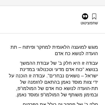
שתפו
ציטוט
גץ, ד׳, בוכניק, צ׳, וזלמנוביץ, ב׳ (2009). כח אדם מדעי וטכנולוגי
בישראל – נושאים נבחרים (חלק ב'). מוסד שמואל נאמן.
https://doi.org/10.82514/hr-science-technology-israel-
selected-topics-partb
מוגש למועצה הלאומית למחקר ופיתוח – תת
הועדה לנושא כח אדם
עבודה זו היא חלק ב' של עבודת ההמשך
בנושא "כוח אדם מדעי וטכנולוגי במדינת
ישראל – נושאים נבחרים". עבודה זו הוכנה על
ידי צוות מוסד נאמן בהתאם להזמנה של
תת-הועדה לנושא כוח אדם של המולמו"פ,
ובמימון משותף של המולמו"פ ומוסד נאמן.
חלק ב' של מחקר זה כולל את הפרקים