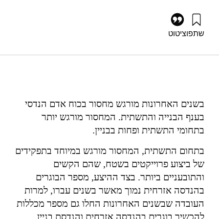
שתפו
ציטוט
רוזנפלד, י׳, ובוכמן, א׳ (2009). אומדן הביקוש וההיצע של כוח אדם
הנדסי בענף התשתיות. מוסד שמואל נאמן.
https://doi.org/10.82514/estimated-supply-demand-
manpower-infrastructure-engineering
בשנים האחרונות מורגש מחסור בכוח אדם הנדסי
בענף הבנייה והתשתית
.
המחסור מורגש יותר
בתחומי התשתית ופחות בבניין
.
בתחום התשתית
,
המחסור מורגש במיוחד בתפקידים
של ביצוע פרוייקטים בשטח
,
שהם הקשים
והתובעניים ביותר
.
בצד ההיצע
,
מספר הבוגרים
בהנדסה אזרחית נמוך מאשר בשנים עברו
,
למרות
העובדה שבשנים האחרונות החלו גם מספר מכללות
להכשיר בוגרים בהנדסה אזרחית והנדסת בניין
.