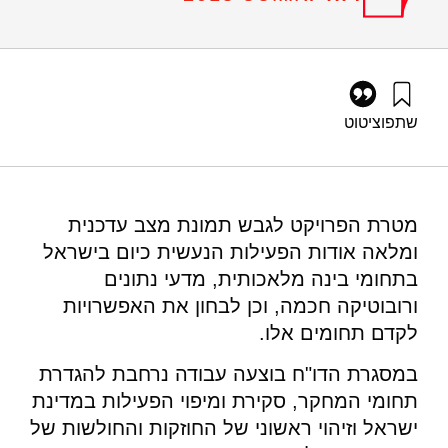
שתפו
ציטוט
גץ, ד׳, כץ-שחם, א׳, קליין, ר׳, צזנה, ר׳, רוזנברג, ש׳, שהם, א׳,
ברזני, א׳, לק, ע׳, וציפרפל, ס׳ (2018). בינה מלאכותית, מדעי
הנתונים ורובוטיקה חכמה- דו"ח ראשון. מוסד שמואל נאמן.
https://doi.org/10.82514/artificial-intelligence-data-science-
מטרת הפרויקט לגבש תמונת מצב עדכנית
and-smart-robotics-first-report
ומלאה אודות הפעילות הנעשית כיום בישראל
בתחומי בינה מלאכותית, מדעי נתונים
ורובוטיקה חכמה, וכן לבחון את האפשרויות
לקדם תחומים אלו.
במסגרת הדו"ח בוצעה עבודה נרחבת להגדרת
תחומי המחקר, סקירת ומיפוי הפעילות במדינת
ישראל וזיהוי ראשוני של החוזקות והחולשות של