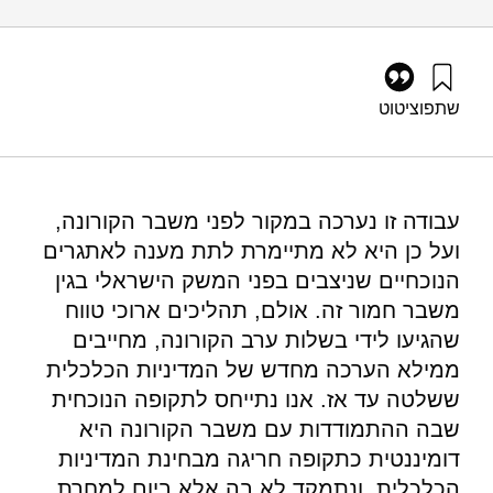
שתפו
ציטוט
טרכטנברג, מ׳, ופופליקר, א׳ (2020). לקראת מדיניות פיסקלית
מאוזנת: אחריות תקציבית מול צרכים חברתיים. מוסד שמואל
נאמן.
https://doi.org/10.82514/towards-a-new-fiscal-policy-for-
עבודה זו נערכה במקור לפני משבר הקורונה,
israel-balancing-budgetary-responsibility-and-societal-needs-
ועל כן היא לא מתיימרת לתת מענה לאתגרים
v2
הנוכחיים שניצבים בפני המשק הישראלי בגין
משבר חמור זה. אולם, תהליכים ארוכי טווח
שהגיעו לידי בשלות ערב הקורונה, מחייבים
ממילא הערכה מחדש של המדיניות הכלכלית
ששלטה עד אז. אנו נתייחס לתקופה הנוכחית
שבה ההתמודדות עם משבר הקורונה היא
דומיננטית כתקופה חריגה מבחינת המדיניות
הכלכלית, ונתמקד לא בה אלא ביום למחרת.