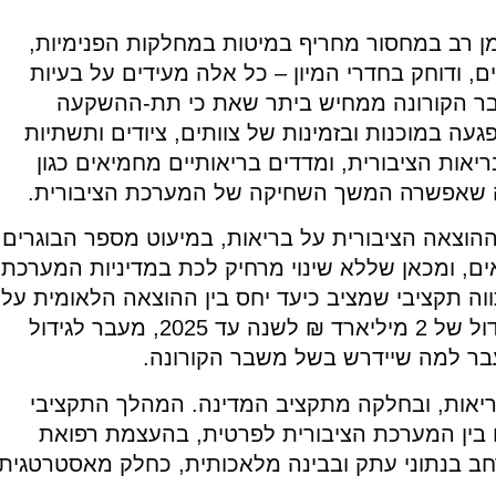
ן רב במחסור מחריף במיטות במחלקות הפנימיות,
ם, ודוחק בחדרי המיון – כל אלה מעידים על בעיות
בר הקורונה ממחיש ביתר שאת כי תת-ההשקעה
ה במוכנות ובזמינות של צוותים, ציודים ותשתיות
אות הציבורית, ומדדים בריאותיים מחמיאים כגון
ה שאפשרה המשך השחיקה של המערכת הציבורית.
וצאה הציבורית על בריאות, במיעוט מספר הבוגרים
ים, ומכאן שללא שינוי מרחיק לכת במדיניות המערכת
וה תקציבי שמציב כיעד יחס בין ההוצאה הלאומית על
בריאות לתוצר של 8.8%, מה שמצריך גידול של 2 מיליארד ₪ לשנה עד 2025, מעבר לגידול
בר למה שיידרש בשל משבר הקורונה.
אות, ובחלקה מתקציב המדינה. המהלך התקציבי
ם בין המערכת הציבורית לפרטית, בהעצמת רפואת
ב בנתוני עתק ובבינה מלאכותית, כחלק מאסטרטגית