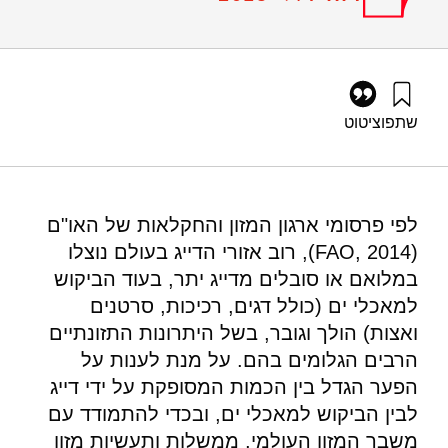
שתפו
ציטוט
אילון, א׳, טרופ, ת׳, עשת, צ׳, ליבס, ע׳, ציון, מ׳ ז׳, כרם, א׳, מוזס,
נ׳, קחל, י׳, צ’רנוב, ד׳, וטנדלר, ע׳ (2015). פיתוח בר-קיימא של
חקלאות ימית בים התיכון של ישראל. מוסד שמואל נאמן.
https://doi.org/10.82514/sustainable-aquaculture-
לפי פרסומי ארגון המזון והחקלאות של האו"ם
mediterranean-sea
(FAO, 2014), רוב אזורי הדייג בעולם נוצלו
במלואם או סובלים מדייג יתר, בעוד הביקוש
למאכלי ים (כולל דגים, רכיכות, סרטנים
ואצות) הולך וגובר, בשל היתרונות התזונתיים
הרבים הגלומים בהם. על מנת לענות על
הפער הגדל בין הכמות המסופקת על ידי דייג
לבין הביקוש למאכלי ים, ובכדי להתמודד עם
משבר המזון העולמי, ממשלות ותעשיות מזון