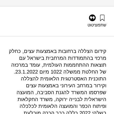
שתפו
ציטוט
שפירא, נ׳, ואלכסנדרוביץ', א׳ (2023). סקירה וניתוח שיטות
להערכה, לכימות ולקידום הצללה במרחב העירוני. מוסד שמואל
נאמן.
קידום הצללה ברחובות באמצעות עצים, כחלק
מרכזי בהתמודדות המרחבית בישראל עם
תוצאות ההתחממות העולמית, עומד במרכזה
של החלטת ממשלה 1022 מיום 23.1.2022.
התוכנית האסטרטגית הלאומית להצללה
וקירור במרחב העירוני באמצעות עצים
שפרסמו המשרד להגנת הסביבה, המועצה
הישראלית לבנייה ירוקה, משרד החקלאות
ופיתוח הכפר והמועצה הלאומית לכלכלה
בשלהי 2022 כללה כבר הכרה מובלעת