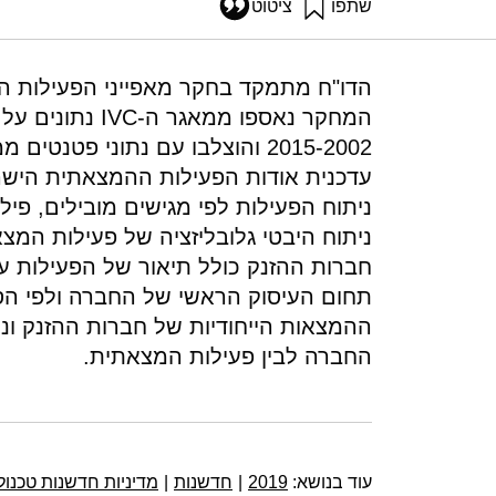
שתפו
ציטוט
לק, ע׳, גץ, ד׳, וזטקובצקי, א׳ (2019). תפוקות מחקר ופיתוח בישראל – מאפייני פעילות המצאתית של חברות הזנק. מוסד שמואל נאמן.
ve-characteristics-of-start-ups
הדו"ח מתמקד בחקר מאפייני הפעילות ה
ניתוח הפעילות לפי מגישים מובילים, פיל
ניתוח היבטי גלובליזציה של פעילות המצ
חברות ההזנק כולל תיאור של הפעילות על 
תחום העיסוק הראשי של החברה ולפי הסיוו
ההמצאות הייחודיות של חברות ההזנק ונ
החברה לבין פעילות המצאתית.
עוד בנושא:
2019
|
חדשנות
|
מדיניות חדשנות טכנול