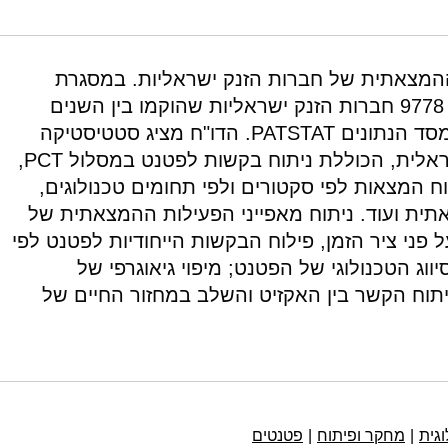
https://doi.org/10.82514/rd-outputs-in-israel-inventi
המצאתית של חברות הזנק ישראליות. במסגרת
המחקר נאספו ממאגר ה-IVC נתונים על 9778 חברות הזנק ישראליות שהוקמו בין השנים
2015-2002 והוצלבו עם נתוני פטנטים ממסד הנתונים PATSTAT. הדו"ח מציג סטטיסטיקה
עדכנית אודות הפעילות ההמצאתית הישראלית, הכוללת ניתוח בקשות לפטנט במסלול PCT,
וח המצאות לפי סקטורים ולפי תחומים טכנולוגים,
אתית ועוד. ניתוח מאפייני הפעילות ההמצאתית של
פני ציר הזמן, פילוח הבקשות הייחודיות לפטנט לפי
ג הטכנולוגי של הפטנט; מיפוי גיאוגרפי של
יתוח הקשר בין האקזיט והשלב במחזור החיים של
וגית
|
מחקר ופיתוח
|
פטנטים