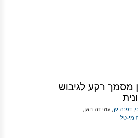
ן מסמך רקע לגיבוש
נית
י
,
דפנה גץ
, עוזי דה-האן,
 מי-טל