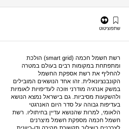
שתפו
ציטוט
גרוסמן, ג׳, עברון, י׳, ושפירא, נ׳ (2017). פורום אנרגיה 39:
מיקרוגריד ורשת חשמל חכמה בעידן של ייצור מבוזר ואנרגיות
מתחדשות. מוסד שמואל נאמן.
https://doi.org/10.82514/energy-forum-39-microgrid-and-
רשת חשמל חכמה (smart grid) הולכת
smart-grid-in-an-age-of-distributed-production-and-
ומתפתחת במקומות רבים בעולם במטרה
renewable-energies
להחליף את רשת אספקת החשמל
הקונבנציונאלית. זהו אחד הנושאים המובילים
במשק אנרגיה מודרני וזוכה לעדיפויות לאומיות
ולהשקעות מסיביות. גם בישראל נמצא הנושא
בעדיפות גבוהה על סדר היום האנרגטי
הלאומי, למרות שהנושא עדיין בחיתוליו. רשת
חשמל חכמה מספקת חשמל מיצרנים
לצרכנים בשילוב תקשורת מהירה ודו-כיוונית