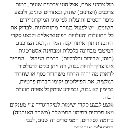
מול צרכני אמת, אצל סוגי צרכנים שונים, כמות
צרכנים (ויצרנים) שונה, ובאזורים שונים, ולבצע
מיפוי חסמים ותועלות לפי סוגי המיקרוגרידים
השונים. יש לפעול בצורה מתודולוגית, לבדוק את
כל התועלות והעלויות הפוטנציאליים ולבצע סקרי
היתכנות תוך איתור קנה המידה, וסוג הצרכנים
המיטבי מבחינה כלכלית ומבחינה אסטרטגית
(חוסן, שרידות וכלכליות). ברמת הניהול – המחיר
אינו צריך להיות גבוה, וזה ייתן כלים לרגולטור
לראות מה יהיה הרווח משחרור כסף או שחרור
רגולציה. את הפיילוטים יקימו חברות פרטיות,
במימון לא גבוה, ובמידע שיתקבל צפויה תועלת
רבה.
מוצע לבצע סקרי ישימות למיקרוגריד ע"י מענקים
ו/או מכרזים במימון הממשלה (משרד האנרגיה)
בדומה לסקרים, הממוסדים זה שנים, לגבי
התייעלות אנרגטית.