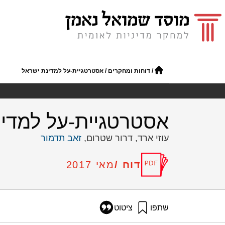
/
דוחות ומחקרים
/
אסטרטגיית-על למדינת ישראל
אסטרטגיית-על למדינ
עוזי ארד, דרור שטרום,
זאב תדמור
דוח /
מאי 2017
שתפו
ציטוט
ארד, ע׳, שטרום, ד׳, ותדמור, ז׳ (2017). אסטרטגיית-על למדינת ישראל. מוסד שמואל נאמ
strategy-for-israel-publication