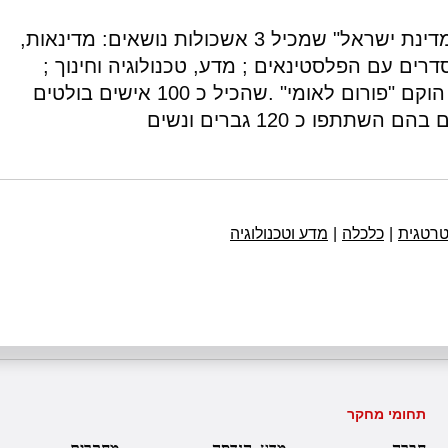
גיבוש תכנית לאומית "לאסטרטגית על למדינת ישראל" שמכיל 3 אשכולות נושאים: מדינאות,
סדרים עם הפלסטינאים ; מדע, טכנולוגיה וחינוך ;
כלכלה, חברה וממשל. לביצוע הפרויקט הוקם "פורום לאומי" .שהכיל כ 100 אישים בולטים
פו כ 120 גברים ונשים
רטגית
|
כלכלה
|
מדע וטכנולוגיה
תחומי מחקר