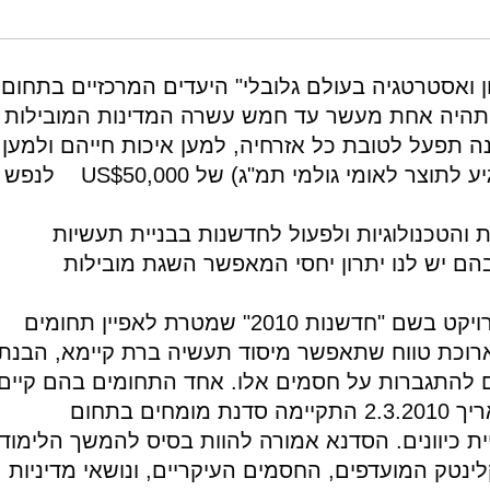
ואל נאמן.
https://doi.or
ווה בתכנית "ישראל 2028 – חזון ואסטרטגיה בעולם גלובלי" היעדים המרכזיים בתחום
תהיה אחת מעשר עד חמש עשרה המדינות המובילות
 תפעל לטובת כל אזרחיה, למען איכות חייהם ולמען
עתיד הדור הצעיר. היעד המעשי הוא להגיע לתוצר לאומי גולמי תמ"ג) של US$50,000 לנפש
 והטכנולוגיות ולפעול לחדשנות בבניית תעשיות
בהם יש לנו יתרון יחסי המאפשר השגת מובילות
כפרויקט המשך ל"ישראל 2028" הושק פרויקט בשם "חדשנות 2010" שמטרת לאפיין תחומים
 ארוכת טווח שתאפשר מיסוד תעשיה ברת קיימא, הבנת
 להתגברות על חסמים אלו. אחד התחומים בהם קיים
פוטנציאל כזה הוא תחום הקלינטק. בתאריך 2.3.2010 התקיימה סדנת מומחים בתחום
יית כיוונים. הסדנא אמורה להוות בסיס להמשך הלימוד
לינטק המועדפים, החסמים העיקריים, ונושאי מדיניות