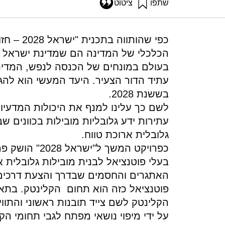
שתפו
ציטוט
פורטונה, ג׳, שביב, א׳, אלמוג-סודאי, ד׳, אלעד, מ׳, ולביא, י׳ (2010). חדשנות בישראל 2010- יישום תכנית ישראל 2028 , סיכום סדנה מס' 1 מרס 2010. מוסד שמ
g/10.82514/program-summary-workshop-1-march-2010
כפי שהות
הכלכלי של המדינה הם שמדינת ישראל 
בעולם במונחים של הכנסה לנפש, המדינה
בששנת 2028.
לשם כך עלינו למנף את היכולות המדעיות
עתירות ידע גלובליות מובילות בכוונים ש
גלובלית ארוכת טווח.
בעלי פוטנציאל לבנית מובילות גלובלית
האתגרים והחסמים שבדרך והצעת דרכים
הקלינטק לשם צייד תובנות ראשוני והתוו
על ידי מיפוי נושאי מפתח לגבי תחומי הק