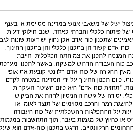
514/principles-systems-planning-human-resources-research-technology-
יצול יעיל של משאבי אנוש במדינה מסוימת או בענף
ל פיתוח כלכלי וחברתי כאחד. ישנם חילוקי דעות
מינים שתכנון כוח-אדם אכן נחוץ יש דעות שונות לגבי
 כוח-אדם קשור הן בתכנון כלכלי והן בתכנון החינוך.
נה המנסה לתכנן את צמיחתה הכלכלית, חייבת
כב כוח העבודה הדרוש למשקה. באשר לתכנון מערכת
אזן ההגירה של כוח-אדם רלוונטי קובעת את אופי
. כיום תכנון החינוך על ידי המדינה במטרה לקדם
נות. "תחזית כוח-אדם" היא כיום השיטה העיקרית
לי. יסודה של גישה זו הניסיון לחזות את הביקוש
השגת רמה והרכב מסוימים של תוצר לאומי או
יעות על ההתפלגות ההשכלתית של כוח העבודה
ס או כחיוץ של מגמות בעבר, תוך התחשבות במגמות
תחומים הרלוונטיים. הדגש בתכנון כוח-אדם הוא שעל