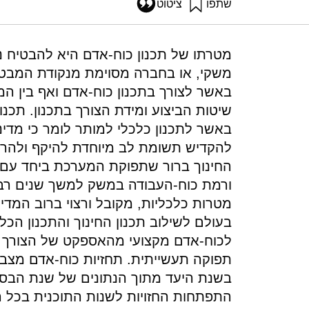
שתפו
ציטוט
כהן, ד׳ (1991). עקרונות ושיטות תכנון כוח-אדם מחקרי וטכנולוגי במדינות OECD ולקחים לישראל. מוסד שמואל נאמן.
oecd-countries-lessons-israel
מטרתו של תכנון כוח-אדם היא להבטיח נ
משקי, או בחברה מסוימת מנקודת המבט ש
באשר לצורך בתכנון כוח-אדם ואף בין המא
שיטות הביצוע ומידת הצורך בתכנון. תכנון
באשר לתכנון כלכלי למותר לומר כי מדי
להקדיש תשומת לב מיוחדת להיקף ולהר
החינוך ברור שתפוקת המערכת ביחד עם מ
ורמת כוח-העבודה במשק למשך שנים רבות
מטרות כלכליות, מקובל ורצוי ברוב המדי
בעולם לשילוב תכנון החינוך והתכנון הכלכ
לכוח-אדם מקצועי מהאספקט של הצורך ל
תפוקה תעשייתית. תחזיות כוח-אדם מצב
בשנת היעד מתוך הנתונים של שנת הבסי
התפתחות החזויות לשנות התוכנית בכל ה