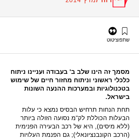
מרץ 2014
שתפו
ציטוט
אילון, א׳, ליבס, ע׳, רוזנטל, ג׳, וגבאי, ד׳ (2014). שילוב רכב חשמלי
והיברידי לסוגיו במערך התחבורה בישראל – שלב ב': ניתוח כלכלי
וניתוח מחזור חיים. מוסד שמואל נאמן.
https://doi.org/10.82514/phaseb-economic-analysis-life-
מסמך זה הינו שלב ב' בעבודה ועניינו ניתוח
cycle-assessment
כלכלי ראשוני וניתוח מחזור חיים של שימוש
בטכנולוגיות ובמערכות ההנעה השונות
בישראל.
תחת הנחות תרחיש הבסיס נמצא כי עלות
הבעלות הכוללת לק"מ נסועה הזולה ביותר
(ללא מיסים), היא של רכב הבעירה הפנימית
(הרכב הקונבנציונאלי); גם הפנמת העלויות