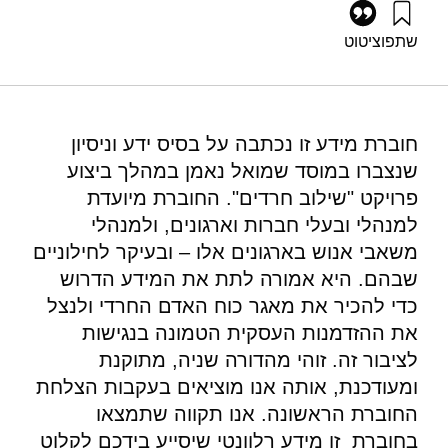
שתפו
ציטוט
גל, ר׳, וזטקובצקי, א׳ (2013). תעסוקת חרדים – חוברת מידע
מהדורה שניה. מוסד שמואל נאמן.
https://doi.org/10.82514/orthodox-employment-information-
booklet-2edition
חוברת מידע זו נכתבה על בסיס ידע וניסיון
שנצברו במוסד שמואל נאמן במהלך ביצוע
פרויקט "שילוב חרדים". החוברת מיועדת
למנהלי ובעלי חברות וארגונים, ולמנהלי
משאבי אנוש בארגונים אלו – ובעיקר לחילוניים
שבהם. היא אמורה לתת את המידע הדרוש
כדי להכיר את מאגר כוח האדם החרדי ולנצל
את ההזדמנות העסקית הטמונה בנגישות
לציבור זה. זוהי מהדורה שניה, מתוקנת
ומעודכנת, אותה אנו מוציאים בעקבות הצלחת
החוברת הראשונה. אנו תקווה שתמצאו
בחוברת זו מידע רלוונטי שיסייע בידכם לקלוט