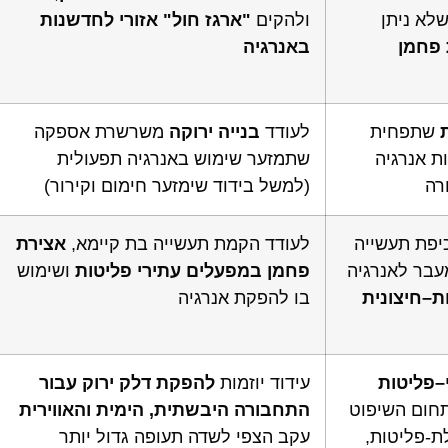
לא ניתן
ולהקים
"
ארגז
חול
"
אזורי
לחדשנות
פחמן
באנרגיה
שתפחית
לעודד
בנייה
ירוקה
משרשרת אספקה
ת אנרגיה
שתמזער שימוש באנרגיה תפעולית
רה
(למשל בידוד שימזער חימום וקירור)
כיפת תעשייה
לעודד הקמת תעשייה בת קיימא,
אצירת
עבר לאנרגיה
פחמן
במפעלים
עתירי
פליטות
ושימוש
ת
–
חיצונית
בו להפקת אנרגיה
–
פליטות
עידוד יוזמות
להפקת
דלק
ירוק
עבור
ום השיפוט
התחבורה
היבשתית
,
הימית
והאווירית
ת-פליטות,
עקב הצפי לשדה תעופה גדול יותר