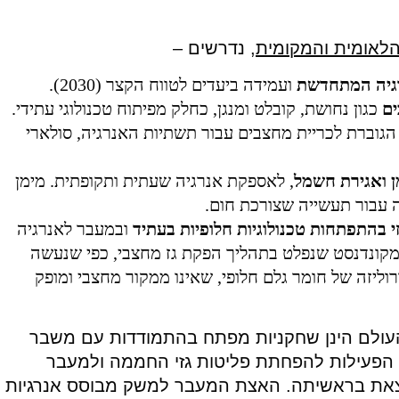
לאומית והמקומית
, נדרשים –
יה
המתחדשת
ועמידה ביעדים לטווח הקצר (2030).
ם
כגון נחושת, קובלט ומנגן, כחלק מפיתוח טכנולוגי עתידי.
גוברת לכריית מחצבים עבור תשתיות האנרגיה, סולארי
ן
ואגירת
חשמל
, לאספקת אנרגיה שעתית ותקופתית. מימן
 עבור תעשייה שצורכת חום.
י
בהתפתחות
טכנולוגיות
חלופיות
בעתיד
ובמעבר לאנרגיה
ו מקונדנסט שנפלט בתהליך הפקת גז מחצבי, כפי שנעשה
דרוליזה של חומר גלם חלופי, שאינו ממקור מחצבי ומופק
י העולם הינן שחקניות מפתח בהתמודדות עם משבר
 הפעילות להפחתת פליטות גזי החממה ולמעבר
מצאת בראשיתה. האצת המעבר למשק מבוסס אנרגיות