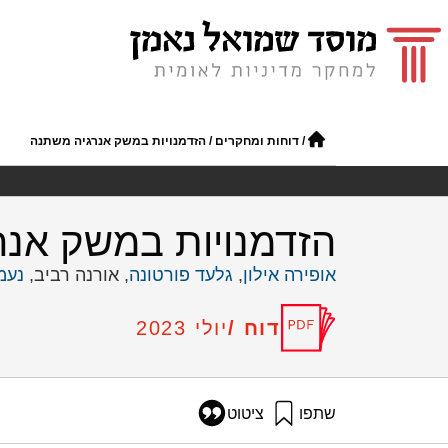
/
דוחות ומחקרים
/
הזדמנויות במשק אנרגיה משתנה
הזדמנויות במשק אנ
אופירה אילון
,
גלעד פורטונה
, אורנה רביב,
נעמ
דוח /
יולי 2023
שתפו
ציטוט
אילון, א׳, פורטונה, ג׳, רביב, א׳, ושפירא, נ׳ (2023). הזדמנויות במשק אנר
-in-a-changing-energy-economy