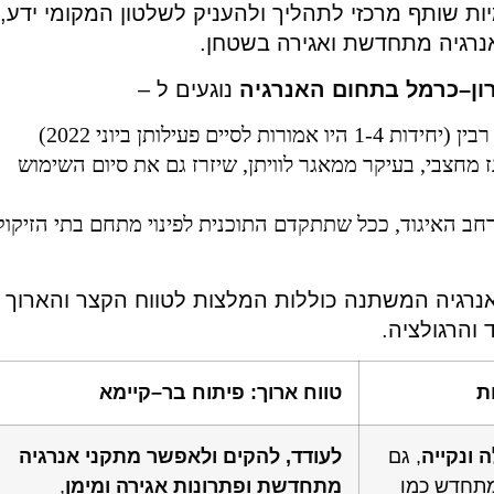
ת שותף מרכזי לתהליך ולהעניק לשלטון המקומי ידע,
 אנרגיה מתחדשת ואגירה בשטחן.
ון
–
כרמל
בתחום
האנרגיה
נוגעים ל –
 פעילותן ביוני 2022)
 מחצבי, בעיקר ממאגר לוויתן, שיזרז גם את סיום השימוש
רחב האיגוד, ככל שתתקדם התוכנית לפינוי מתחם בתי הזיקוק
נרגיה המשתנה כוללות המלצות לטווח הקצר והארוך
והרגולציה.
ת
טווח
ארוך
:
פיתוח
בר
–
קיימא
ה
ונקייה
, גם
לעודד
,
להקים
ולאפשר
מתקני
אנרגיה
מתחדש כמו
מתחדשת
ופתרונות
אגירה
ומימן
,