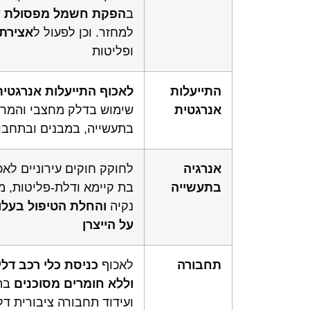
ב
הפקת
חשמל
מפסולת
ש
למחזר. וכן לפעול ל
אצירת
ופליטות
התייעלות
לאכוף
התייעלות
אנרגטית
אנרגטית
שימוש בדלק מחצבי והמרו
בתעשייה, במבנים ובתחבו
אנרגיה
לחוקק חוקים עירוניים לא
בתעשייה
בת קיימא ודלת-פליטות, מ
נקיה
והחלת
הטיפול
בעלו
על
הייצרן
תחבורה
לאכוף
כניסת
כלי
רכב
דלי
וללא
חומרים
מסוכנים
בתח
ועידוד תחבורה ציבורית דל