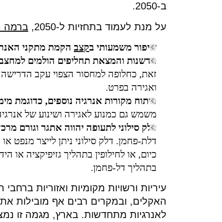
ב-2050.
על מנת לעמוד בתחזיות ל-2050,
ברמה ה
שיפור
משמעותי
ב
קצב
הקמת
מתקני
האנרג
חדשנות
והמצאת
תחליפים
הולמים
למחצבי
זאת, כחלופה למחסור הצפוי עקב הדרישה ה
ואגירה בפרט.
פיתוח
מקורות
אנרגיה
נוספים
,
כדוגמת
מימ
משמש גם כמנוע לאגירה ושינוע של אנרגיה
דלק
סילוני
לתעופה
יהווה
אתגר
וגורם
מרכז
דלת-פחמן. דלק סילוני ניתן לייצר מנפט א
כיום, או לחילופין בתהליך גזיפיקציה או הי
בתהליך דל-פחמן.
עיריות ורשויות מקומיות ואזוריות ברחב
האקלים, ובמקרים רבים אף מובילות את
לאנרגיות מתחדשות. בארץ, מגמה זו נ