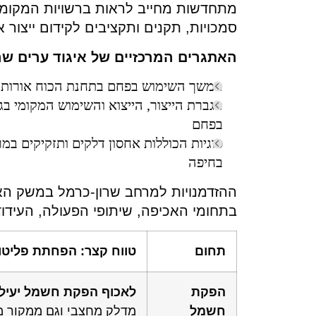
מתחדשות מחייב לראות ברשויות המקומיו
סמכויות, תקנים ותקציבים לקידום ייצור
האתגרים
המרכזיים
של
איגוד
ערים
שר
המשך השימוש בפחם בתחנת הכוח אורות רבין (יחידות 1-4 היו אמורות לסיים
הגברת הייצור, הייצוא והשימוש המקומי בגז
בפחם
סוגיות הכוללות אחסון דלקים ותזקיקים במ
בחיפה
ההזדמנויות למרחב שרון-כרמל במשק הא
בתחומי האכיפה, שיתופי הפעולה, העידוד 
תחום
טווח
קצר
:
הפחתת
פליטו
הפקת
לאכוף
הפקת
חשמל
יעיל
חשמל
מדלק מחצבי וגם ממקור 