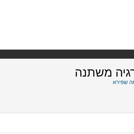
רגיה משתנה
ה שפירא
גיה משתנה. מוסד שמואל נאמן.
https://doi.org/10.82514/opportunities