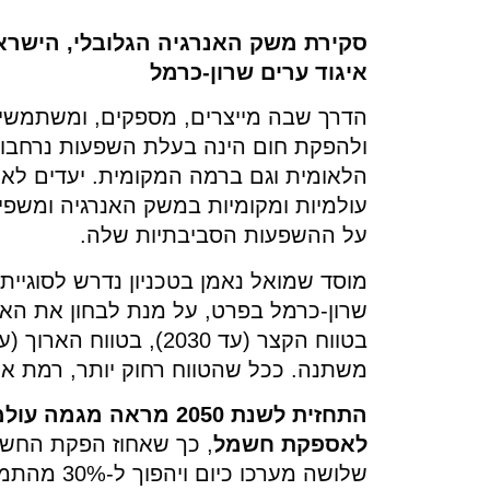
סקירת משק האנרגיה הגלובלי, הישראל
איגוד ערים שרון-כרמל
הדרך שבה מייצרים, מספקים, ומשתמשים 
ולהפקת חום הינה בעלת השפעות נרחבות
הלאומית וגם ברמה המקומית. יעדים לא
עולמיות ומקומיות במשק האנרגיה ומשפיע
על ההשפעות הסביבתיות שלה.
מוסד שמואל נאמן בטכניון נדרש לסוגיית
שרון-כרמל בפרט, על מנת לבחון את האת
משתנה. ככל שהטווח רחוק יותר, רמת אי 
התחזית
לשנת
2050
מראה
מגמה
עולמ
לאספקת
חשמל
, כך שאחוז הפקת החשמל