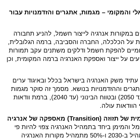
י והמקומי – מגמות, אתגרים והזדמנויות עבור
במקורות אנרגיה לייצור חשמל, להניע תחבורה
 על הכלכלה, החברה והסביבה, ברמה הגלובלית,
ומיים להפקת חשמל ודלקים משתנים עקב תמורות
ים על ייצור ואספקת האנרגיה ברמה המקומית, וכן
 עתיד משק האנרגיה בישראל בכלל ובאיגוד ערים
גרים וההזדמנויות בנושא. מסמך זה סוקר מגמות
בטווח הקצר (עד 2030), בטווח הארוך (עד 2050) ובטווח הבינוני (עד 2040), ברמת וודאות
הוודאות עולה.
ית
של
תזוזה
(
Transition
)
מאספקה
של
אנרגיה
 והמימן ביחד בתמהיל האנרגיה צפוי להיות פי
שלושה מערכו כיום ויהפוך ל-30% מהתמהיל ב-2030 ו-50% מתמהיל מקורות האנרגיה