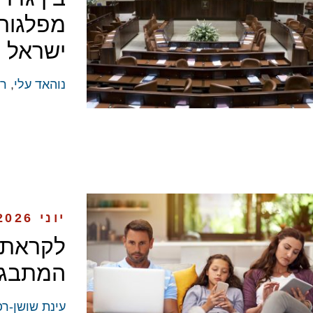
מפלגות 
ישראל
נוהאד עלי
,
רו
יוני 2026
לקראת 
המתבגר 
עינת שושן-רפ