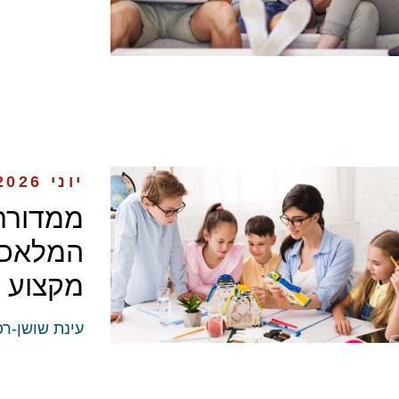
יוני 2026
ממדורת 
המלאכו
מקצוע ה
עינת שושן-רפ