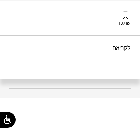
שתפו
שושן-רפאלי, ע׳ (2026). לקראת החופש הגדול – ההורה, המתבגר
והאלגוריתם | זמן ישראל. מוסד שמואל נאמן.
לקריאה