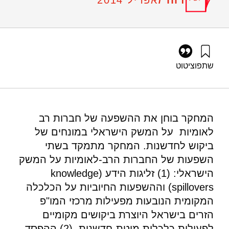
אפריל 2014
שתפו
ציטוט
גץ, ד׳, לק, ע׳, וגלעד, ו׳ (2014). חדשנות של חברות רב-לאומיות
בישראל: עדות מנתוני פטנטים ומסקר מרכזי מו"פ. מוסד שמואל
נאמן.
https://doi.org/10.82514/innovation-foreign-rd-centres-il-
המחקר בוחן את ההשפעה של חברות רב
evidence-patent-firm-level-data
לאומיות על המשק הישראלי במונחים של
ביקוש לחדשנות. המחקר מתמקד בשתי
השפעות של החברות הרב-לאומיות על המשק
הישראלי: (1) זליגות הידע (knowledge
spillovers) וההשפעות החיוביות על הכלכלה
המקומית הנובעות מפעילות מרכזי המו"פ
הזרים בישראל היוצרת ביקושים מקומיים
לפעילות כלכלית מוטת-חדשנות. (2) ההפסד