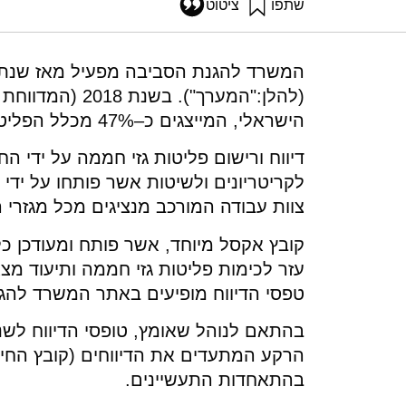
שתפו
ציטוט
אילון, א׳, לב-און, מ׳, לב-און, פ׳, ושפירא, נ׳ (2020). מערך לדיווח ורישום פליטות גזי חממה בישראל – 
l-summary-of-reports-for-2018
הישראלי, המייצגים כ–47% מכלל הפליטות במצאי הפליטות הלאומי.
דיווח ורישום פליטות גזי חממה על ידי ה
לקריטריונים ולשיטות אשר פותחו על יד
צוות עבודה המורכב מנציגים מכל מגזרי 
קובץ אקסל מיוחד, אשר פותח ומעודכן כל
עזר לכימות פליטות גזי חממה ותיעוד מצא
טפסי הדיווח מופיעים באתר המשרד להגנ
הרקע המתעדים את הדיווחים (קובץ החיש
בהתאחדות התעשיינים.