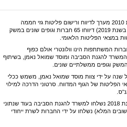
סיכום דיווחי שנת 2018. מוסד שמואל נאמן.
4/greenhouse-gas-emissions-reporting-and-registration-system-in-israe
המשרד להגנת הסביבה מפעיל מאז שנת 2010 מערך לדיווח ורישום פליטות גזי חממה
(להלן:"המערך"). בשנת 2018 (המדווחת בשנת 2019) דיווחו 65 חברות וגופים שונים במשק
חברות המשתתפות הינו וולונטרי אולם כפוף
י המשרד להגנת הסביבה ומוסד שמואל נאמן, בשיתוף
המשק וגופים ממשלתיים שונים.
 שנה על ידי צוות מוסד שמואל נאמן, משמש ככלי
י הפליטות של הגוף המדווח. סרטוני הדרכה למילוי
"ס.
בהתאם לנוהל שאומץ, טופסי הדיווח לשנת 2018 נשלחו למשרד להגנת הסביבה בעוד שנתוני
ובים המלא) נשלחו על ידי החברות לשרת ייחודי