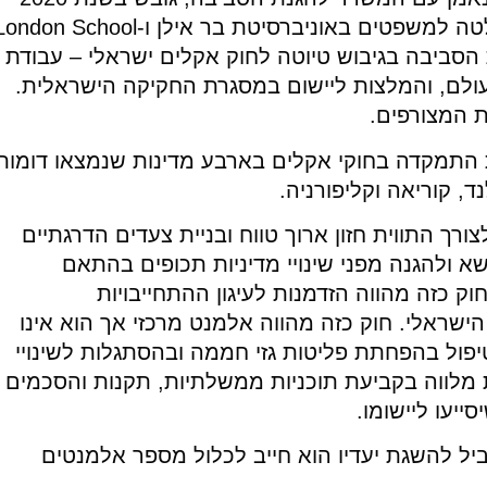
צוות חוקרים ממוסד שמואל נאמן, הפקולטה למשפטים באוניברסיטת בר אילן ו-don School
ד להגנת הסביבה בגיבוש טיוטה לחוק אקלים ישראלי – עבודת
ולם, והמלצות ליישום במסגרת החקיקה הישראלית.
 המצורפים.
התמקדה בחוקי אקלים בארבע מדינות שנמצאו דומות
ד, קוריאה וקליפורניה.
צורך התווית חזון ארוך טווח ובניית צעדים הדרגתיים
 ולהגנה מפני שינויי מדיניות תכופים בהתאם
חוק כזה מהווה הזדמנות לעיגון ההתחייבויות
שראלי. חוק כזה מהווה אלמנט מרכזי אך הוא אינו
פול בהפחתת פליטות גזי חממה ובהסתגלות לשינויי
 מלווה בקביעת תוכניות ממשלתיות, תקנות והסכמים
ייעו ליישומו.
ביל להשגת יעדיו הוא חייב לכלול מספר אלמנטים