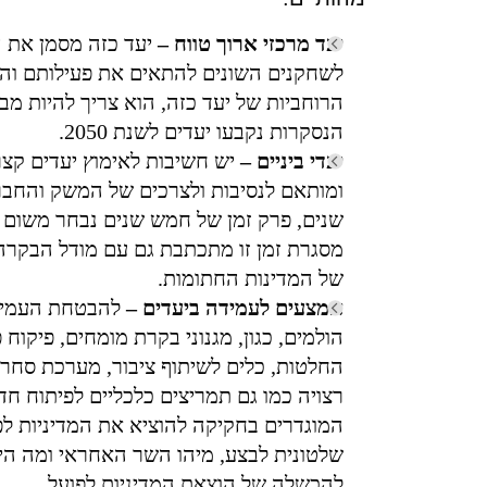
יעד מרכזי ארוך טווח
–
יעד כזה מסמן את ה
לשחקנים השונים להתאים את פעילותם ו
הרוחביות של יעד כזה, הוא צריך להיות מ
הנסקרות נקבעו יעדים לשנת 2050.
יעדי ביניים –
יש חשיבות לאימוץ יעדים קצ
ומותאם לנסיבות ולצרכים של המשק והחבר
שנים, פרק זמן של חמש שנים נבחר משום ש
מסגרת זמן זו מתכתבת גם עם מודל הבקרה
של המדינות החתומות.
אמצעים לעמידה ביעדים –
להבטחת העמידה 
הולמים, כגון, מגנוני בקרת מומחים, פיקוח
החלטות, כלים לשיתוף ציבור, מערכת סחר 
רצויה כמו גם תמריצים כלכליים לפיתוח ח
המוגדרים בחקיקה להוציא את המדיניות לפ
שלטונית לבצע, מיהו השר האחראי ומה הי
להכשלה של הוצאת המדיניות לפועל.