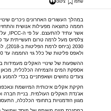
שתפו
ציטוט
אילון, א׳, שפירא, נ׳, פרז, א׳, שרון, א׳, נחמני, מ׳, שטאובר, ד׳, והאובנשטוק, א׳ (2022). אלמנטים מרכזיים בחקיקת אקלים עולמית ו
.82514/fundamental-elements-in-designing-climate-law
במהלך העשורים האחרונים ניכרים שינויי
חממה כתוצאה מפעילות אנושית והתחזיו
צלסיוס מעל לרמה טרום תעשייתית עד ס
ולאפס פליטות של כלל גזי החממה עד 2070.
ההשפעות של שינויי האקלים מעמידות בסכ
אספקת המים והצמיחה הכלכלית, מכאן ש
צעדים נחושים ושאפתניים בכדי להמנע מ
חקיקת אקלים איכותית המיושמת ונאכפת
אג'נדת האקלים העולמית. בניית חברה ו
מגוון הזדמנויות בתחומי הכלכלה, התעסו