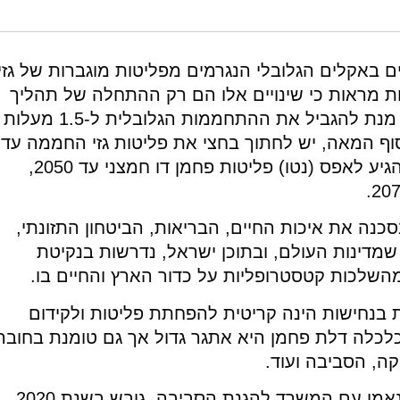
המלצות ליישום בחוק אקלים ישראלי. מוסד שמואל נאמן.
https://doi.org/10
ם באקלים הגלובלי הנגרמים מפליטות מוגברות של גזי
ת מראות כי שינויים אלו הם רק ההתחלה של תהליך
אשר עתיד להתעצם. על פי ה-IPCC, על מנת להגביל את ההתחממות הגלובלית ל-1.5 מעלות
וף המאה, יש לחתוך בחצי את פליטות גזי החממה עד
2030 (ביחס לרמת הפליטות ב-2018), להגיע לאפס (נטו) פליטות פחמן דו חמצני עד 2050,
נה את איכות החיים, הבריאות, הביטחון התזונתי,
מדינות העולם, ובתוכן ישראל, נדרשות בנקיטת
השלכות קטסטרופליות על כדור הארץ והחיים בו.
 בנחישות הינה קריטית להפחתת פליטות ולקידום
כלכלה דלת פחמן היא אתגר גדול אך גם טומנת בחובה
קה, הסביבה ועוד.
במסגרת מיזם משותף של מוסד שמואל נאמן עם המשרד להגנת הסביבה, גובש בשנת 2020