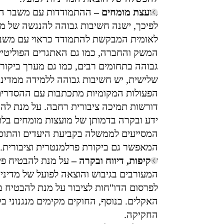
מועצת מומחים –
ההתמודדות עם משבר האק
לפיכך, ישנה חשיבות גבוהה להנגשה של מד
לאומית המבקשת להתמודד כראוי עם משבר
המשק והחברה, כמו גם האתגרים הפוליטיים
גבוהה בתחומים רבים, כמו גם מערך ביקור
שלישית, יש חשיבות גבוהה ללמידה ממדינ
הפעולות המקומיות מתכתבות עם ההסדרים ה
דורשות תמיכה ציבורית רחבה. על מנת להב
ידע ובקרה בדמותן של מועצות מומחים בלתי
המסייעים לממשלה בקביעת היעדים והתוכנ
המאפשר גם ביקורת פרלמנטרית וציבורית.
שקיפות, דיווח ובקרה –
על מנת להבטיח פיק
המעורבים בגיבוש והוצאה לפועל של מדיני
לפרסום הדו"חות לציבור על מנת להבטיח ב
האקלים. בנוסף, החוקים מקימים מנגנוני ב
החקיקה.