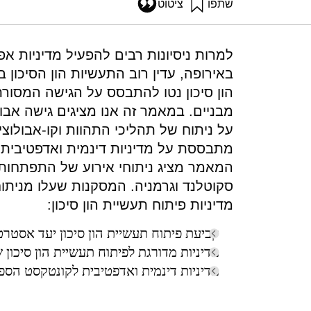
שתפו
ציטוט
רוסילו, א׳, תובל, מ׳, ואבנימלך, ג׳ (2011). אינטרפרטציה אבולוציונית למדיניות פיתוח הון סיכון בישראל, גרמניה, אנגליה, וסקוטלנד (STE-WP-45). מו
-germany-uk-scotland-ste-wp-45
באירופה, עדין רוב התעשיות הון הסיכון בא
הון סיכון נטו להתבסס על הגישה המסורת
מבניים. במאמר זה אנו מציגים גישה אבול
על ניתוח של תהליכי התהוות וקו-אבולוציה 
מתבססת על מדיניות דינמית ואדפטיבית 
המאמר מציג ניתוחי אירוע של התפתחות ת
סקוטלנד וגרמניה. המסקנות שעלו מניתו
מדיניות פיתוח תעשיית הון סיכון:
קביעת פיתוח תעשיית הון סיכון יעד אסטרט
מדיניות מדורגת לפיתוח תעשיית הון סיכון 
מדיניות דינמית ואדפטיבית לקונטקסט הספ