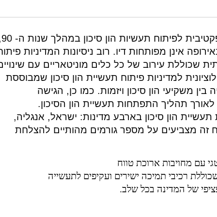
סד שמואל נאמן.
https://doi.org/10.82514/evolutionary-interpretation-vc-israel
למרות ניסיונות רבים להפעיל מדיניות אפקטיבית
ירופה אינן מפותחות דיו. רוב ניסיונות המדיניות פיתוח
ית שכוללת עירוב של כל כלים מוניטאריים עם שינויים
וציונית למדיניות פיתוח תעשיית הון סיכון שמבוססת
בין משקיעי הון סיכון ויזמות. כמו כן, הגישה
לאורך תהליך התפתחות תעשיית הון הסיכון.
עשיית הון סיכון בארבע מדינות: ישראל, אנגליה,
ח זה מצביעים על מספר גורמים מהותיים להצלחת
גי עם מחויבות ארוכת טווח
שכוללת רכיבי תמיכה ישירים ועקיפים לתעשייה
ציפי של המדינה בכל שלב.