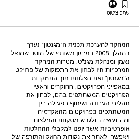
שתפו
ציטוט
גץ, ד׳, גלעד, ו׳, ולק, ע׳ (2009). מחקר להערכת תכנית ה"מגנטון"-
דו"ח מסכם. מוסד שמואל נאמן.
https://doi.org/10.82514/evaluation-of-the-magneton-
summary-report
המחקר להערכת תכנית ה"מגנטון" נערך
במהלך 2008 במימון משותף של מוסד שמואל
נאמן ומנהלת מגנ"ט. מטרות המחקר
המרכזיות היו לבחון את התפוקות של פרויקט
ה"מגנטון" ואת הצלחתו תוך התמקדות
במאפייני הפרויקטים, החוקרים וראשי
הפרויקטים המשתתפים בהם, לבחון את
תהליכי העבודה ושיתוף הפעולה בין
המשתתפים בפרויקטים מהאקדמיה
ומהתעשייה, ולגבש מסקנות והמלצות
אופרטיביות אשר יופנו למקבלי ההחלטות
ויאפשרו לאתר את נקודות החוזק והתורפה של