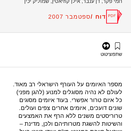
חמי פקר, דן ענבר, אילן קוזיאטין, שמוליק יכין
דוח /
ספטמבר 2007
שתפו
ציטוט
ברי, א׳, לירון, נ׳, טרכטנברג, מ׳, ארדיטי, ד׳, פקר, ח׳, ענבר, ד׳,
קוזיאטין, א׳, ויכין, ש׳ (2007). הקמת מנגנון למחקר ופיתוח של
אמצעי לוחמה בטרור להגנת הציבור מפני טרור בתחום ה HLS-
Homeland Security. מוסד שמואל נאמן.
מספר האיומים על העורף הישראלי רב מאוד.
https://doi.org/10.82514/establishment-rd-anti-terror-warfare-
לעולם לא נהיה מסוגלים למנוע (להגן מפני)
mechanism
כל איום טרור אפשרי. בעוד איומים מסוגים
שונים דועכים, איומים אחרים צפים ועולים.
טרוריסטים משנים ללא הרף את האמצעים
והשיטות להשגת מטרותיהם ולכן, מדינת –