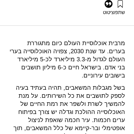
שתפו
ציטוט
גרוסמן, ג׳, ושפירא, נ׳ (2020). פורום אנרגיה 48: אנרגיה בעיר
חכמה. מוסד שמואל נאמן.
https://doi.org/10.82514/energy-forum-48-energy-in-a-smart-
city
מרבית אוכלוסיית העולם כיום מתגוררת
בערים. עד שנת 2030, צפויה האוכלוסייה בערי
העולם לגדול מ-3.3 מיליארד לכ-5 מיליארד
בני אדם. בישראל חיים כ-6 מיליון תושבים
בישובים עירוניים.
בשל מגבלות המשאבים, תהיה בעתיד בעיה
לספק לתושבים את כל השירותים. על מנת
להמשיך לשרת ולשפר את רמת החיים של
האוכלוסייה ההולכת וגדלה יש צורך בפיתוח
ערים חכמות. עיר חכמה שואפת לניצול
אופטימלי ובר-קיימא של כלל המשאבים, תוך