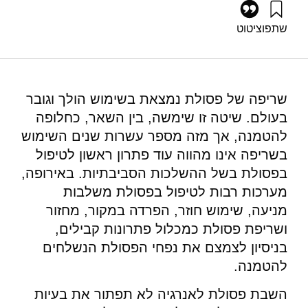
שתפו
ציטוט
גרוסמן, ג׳, אילון, א׳, ושפירא, נ׳ (2019). פורום אנרגיה 46: הפקת
אנרגיה מפסולת. מוסד שמואל נאמן.
https://doi.org/10.82514/energy-forum-46-extraction-of-
energy-waste
שריפה של פסולת נמצאת בשימוש הולך וגובר
בעולם. שיטה זו שימשה, בין השאר, כחלופה
להטמנה, אך מזה מספר עשרות שנים השימוש
בשריפה אינו מהווה עוד פתרון ראשון לטיפול
בפסולת בשל ההשלכות הסביבתיות. באירופה,
מערכות רבות לטיפול בפסולת משלבות
מניעה, שימוש חוזר, הפרדה במקור, מחזור
ושריפת פסולת כמכלול פתרונות קבילים,
בניסיון לצמצם את נפחי הפסולת הנשלחים
להטמנה.
השבת פסולת לאנרגיה לא תפתור את בעיות