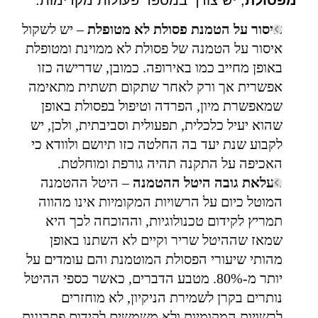
איסור על הטמנת פסולת לא מטופלת
– יש לשקול
איסור על הטמנה של פסולת לא ממוינת ומטופלת
באופן מחייב כמו באירופה. כמובן, שדרישה כזו
אפשרית אך ורק לאחר שתקום תשתית מתאימה
שמאפשרת מיון, הפרדה וטיפול בפסולת באופן
שהוא יעיל כלכלית, תפעולית וסביבתית, ולכן, יש
לקבוע שנת יעד בה החלטה כזו תיושם ולוודא כי
האכיפה על התקנה תהיה גורפת ומוחלטת.
העלאת גובה היטל ההטמנה
– היטל ההטמנה
המוטל כיום על הרשויות המקומיות אינו מהווה
תמריץ לקידום טכנולוגיות, וההוכחה לכך היא
שמאז שההיטל שריר וקיים לא השתנו באופן
מהותי שיעורי הפסולת המוטמנת והם עומדים על
יותר מ-80%. מטבע הדברים, כאשר כספי ההיטל
נותרים בקרן לשמירת הניקיון, לא מוחזרים
לרשויות המקומיות ולא משמשים לקידום פתרונות