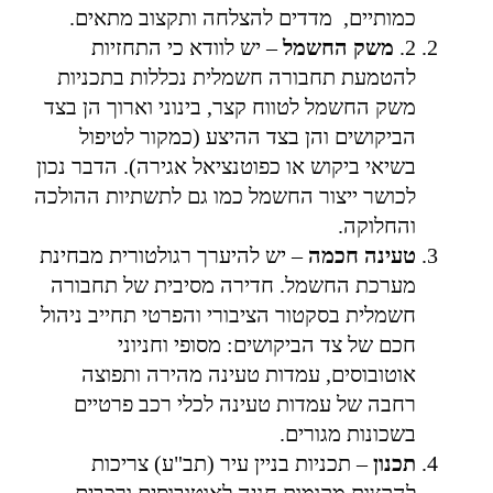
כמותיים, מדדים להצלחה ותקצוב מתאים.
2.
משק החשמל
– יש לוודא כי התחזיות
להטמעת תחבורה חשמלית נכללות בתכניות
משק החשמל לטווח קצר, בינוני וארוך הן בצד
הביקושים והן בצד ההיצע (כמקור לטיפול
בשיאי ביקוש או כפוטנציאל אגירה). הדבר נכון
לכושר ייצור החשמל כמו גם לתשתיות ההולכה
והחלוקה.
טעינה חכמה
– יש להיערך רגולטורית מבחינת
מערכת החשמל. חדירה מסיבית של תחבורה
חשמלית בסקטור הציבורי והפרטי תחייב ניהול
חכם של צד הביקושים: מסופי וחניוני
אוטובוסים, עמדות טעינה מהירה ותפוצה
רחבה של עמדות טעינה לכלי רכב פרטיים
בשכונות מגורים.
תכנון
– תכניות בניין עיר (תב"ע) צריכות
להקצות מקומות חניה לאוטובוסים ורכבים