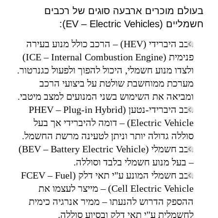
בעולם מוכרים ארבעה סוגים של רכבים
חשמליים (EV – Electric Vehicles):
רכב היברידי (HEV) – הרכב כולל מנוע בעירה
פנימית (ICE – Internal Combustion Engine)
ולצדו מנוע חשמלי, היכול להפוך ולפעול כגנרטור.
מערכת ממוחשבת שולטת על ביצועי הרכב
ומביאה את השימוש בשני המנועים למצב מיטבי.
רכב היברידי-נטען (PHEV – Plug-in Hybrid
Electric Vehicle) – דומה להיברידי אך בעל
סוללה גדולה יותר וניתן לטעינה מרשת החשמל.
רכב חשמלי (BEV – Battery Electric Vehicle)
– בעל מנוע חשמלי בלבד וסוללה.
רכב חשמלי המונע ע"י תאי דלק (FCEV – Fuel
Cell Electric Vehicle) – מייצר לעצמו את
ההספק הדרוש להנעתו – ממיר אנרגיה כימית
לחשמלית ע"י תאי דלק ובסיוע סוללה.