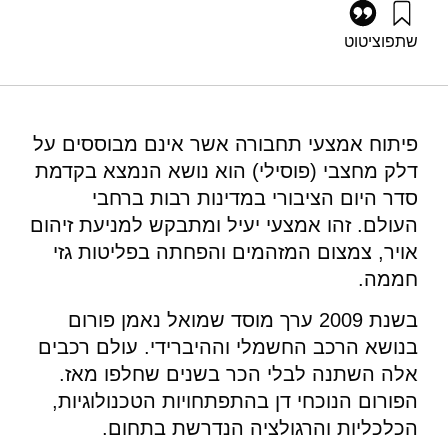
שתפו
ציטוט
אראל, י׳, גרוסמן, ג׳, ושפירא, נ׳ (2018). פורום אנרגיה 41: רכב
היברידי וחשמלי. מוסד שמואל נאמן.
https://doi.org/10.82514/energy-forum-41-hybrid-and-
electric-vehicles
פיתוח אמצעי תחבורה אשר אינם מבוססים על
דלק מחצבי (פוסילי) הוא נושא הנמצא בקדמת
סדר היום הציבורי במדינות רבות ברחבי
העולם. זהו אמצעי יעיל ומתבקש למניעת זיהום
אויר, צמצום המזהמים והפחתה בפליטות גזי
חממה.
בשנת 2009 ערך מוסד שמואל נאמן פורום
בנושא הרכב החשמלי וההיברידי. עולם רכבים
אלה השתנה לבלי הכר בשנים שחלפו מאז.
הפורום הנוכחי דן בהתפתחויות הטכנולוגיות,
הכלכליות והרגולציה הנדרשת בתחום.