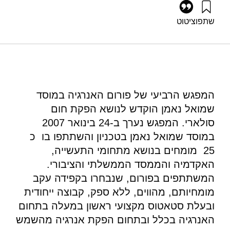
שתפו
ציטוט
גרוסמן, ג׳, אילון, א׳, ברון, י׳, וקאופמן, ד׳ (2007). פורום אנרגיה
4: אנרגיית השמש להפקת חום. מוסד שמואל נאמן.
https://doi.org/10.82514/ef4-solar-energy-production-heat
המפגש הרביעי של פורום האנרגיה במוסד
שמואל נאמן הוקדש לנושא הפקת חום
סולארי. המפגש נערך ב-24 בינואר 2007
במוסד שמואל נאמן בטכניון והשתתפו בו כ
25 מומחים בנושא מתחומי התעשייה,
האקדמיה והממסד הממשלתי והציבורי.
המשתתפים בפורום, שנבחרו בקפידה עקב
מומחיותם, מהווים, ללא ספק, קבוצה ייחודית
ובעלת סטאטוס מקצועי ראשון במעלה בתחום
האנרגיה בכלל ובתחום הפקת אנרגיה מהשמש