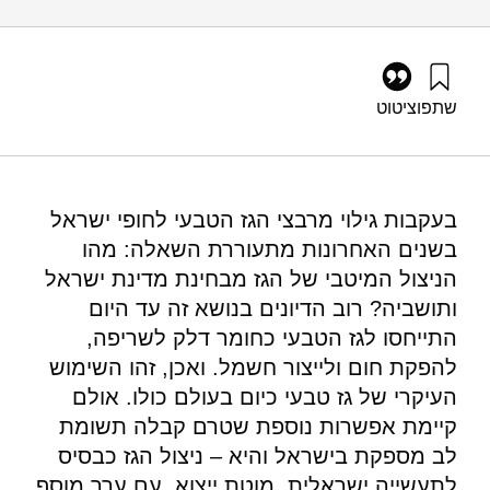
שתפו
ציטוט
גרוסמן, ג׳, וליבס, ע׳ (2014). פורום אנרגיה 32: ניצול מיטבי של
הגז הטבעי המקומי, לרבות סוגיית הייצוא. מוסד שמואל נאמן.
https://doi.org/10.82514/ef32-optimal-utilization-local-natural-
gas-including-exports
בעקבות גילוי מרבצי הגז הטבעי לחופי ישראל
בשנים האחרונות מתעוררת השאלה: מהו
הניצול המיטבי של הגז מבחינת מדינת ישראל
ותושביה? רוב הדיונים בנושא זה עד היום
התייחסו לגז הטבעי כחומר דלק לשריפה,
להפקת חום ולייצור חשמל. ואכן, זהו השימוש
העיקרי של גז טבעי כיום בעולם כולו. אולם
קיימת אפשרות נוספת שטרם קבלה תשומת
לב מספקת בישראל והיא – ניצול הגז כבסיס
לתעשייה ישראלית, מוטת ייצוא, עם ערך מוסף