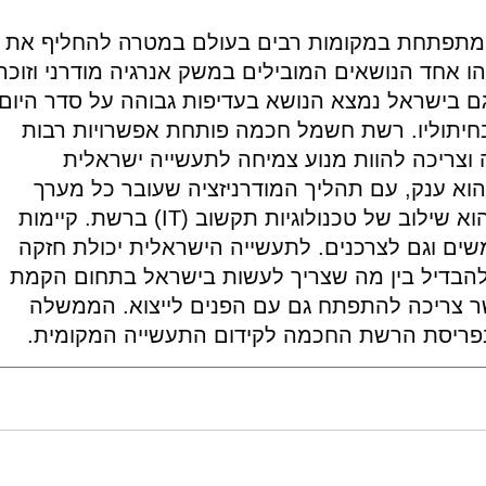
ה (smart grid) הולכת ומתפתחת במקומות רבים בעולם במטרה להחליף את
 אחד הנושאים המובילים במשק אנרגיה מודרני וזוכה
גם בישראל נמצא הנושא בעדיפות גבוהה על סדר היום
בחיתוליו. רשת חשמל חכמה פותחת אפשרויות רבות
וצריכה להוות מנוע צמיחה לתעשייה ישראלית
וא ענק, עם תהליך המודרניזציה שעובר כל מערך
רשת החשמל. אחד השינויים המהותיים הוא שילוב של טכנולוגיות תקשוב (IT) ברשת. קיימות
ים וגם לצרכנים. לתעשייה הישראלית יכולת חזקה
 להבדיל בין מה שצריך לעשות בישראל בתחום הקמת
ר צריכה להתפתח גם עם הפנים לייצוא. הממשלה
בפריסת הרשת החכמה לקידום התעשייה המקומית.