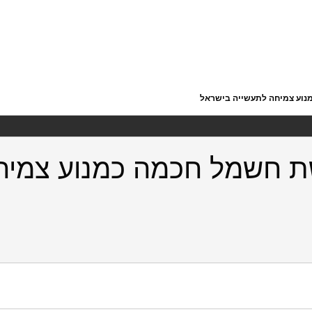
https://doi.org/10.82514/ef27-smart-energy-grid-