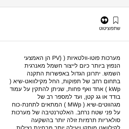
שתפו
ציטוט
גרוסמן, ג׳, וגולדרט, ט׳ (2011). פורום אנרגיה 20: מערכות פוטו
וולטאיות מחוברות רשת למגזר הביתי והמסחרי. מוסד שמואל
נאמן.
https://doi.org/10.82514/ef20-grid-connected-photovoltaic-
מערכות פוטו-וולטאיות ( (PV הן האמצעי
systems-residential-commercial
הנפוץ ביותר כיום לייצור חשמל מאנרגית
השמש. יתרונן הגדול באפשרות התקנה
בתחום רחב של תפוקות, החל מקילוואט-שיא (
kWp ) אחד ואף פחות, שניתן להתקין על עמוד
בודד או גג קטן, ועד למספר רב של
מגהווטים-שיא ( MWp ) המתאים לתחנת-כוח
על פני שטח נרחב. האלטרנטיבה של מערכות
סולאריות תרמיות זולה יותר בהשקעה
לקילוואט מותקן ויעילה יותר מבחינת נצילות,