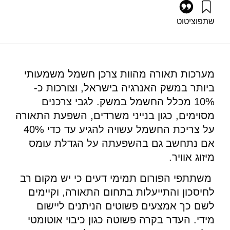
שתפו
ציטוט
גרוסמן, ג׳, גולדרט, ט׳, ונחמני, מ׳ (2010). פורום אנרגיה 19:
חיסכון באנרגיה במערכות תאורה. מוסד שמואל נאמן.
https://doi.org/10.82514/ef19-energy-efficiency-lighting-
systems
מערכות תאורה מהוות צרכן חשמל משמעותי
ביותר במשק האנרגיה בישראל, וצורכות כ-
10% מכלל החשמל במשק. לגבי צרכנים
מסוימים, כגון בנייני משרדים, השפעת התאורה
על צריכת החשמל עשויה להגיע עד כדי 40%
אם נתחשב גם בהשפעתה על הגדלת עומס
מיזוג אוויר.
משתתפי הפורום תמימי דעים כי יש מקום רב
לחיסכון והתייעלות בתחום התאורה, וקיימים
לשם כך אמצעים פשוטים הניתנים ליישום
מידי. העדר בקרה פשוטה כגון כיבוי אוטומטי