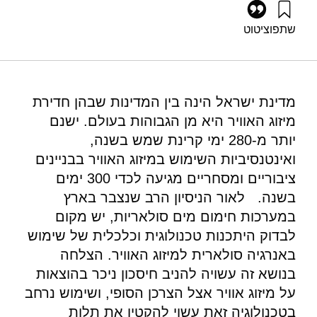
שתפו
ציטוט
גרוסמן, ג׳, וגולדרט, ט׳ (2010). פורום אנרגיה 18: מיזוג אויר
סולארי בישראל. מוסד שמואל נאמן.
https://doi.org/10.82514/ef18-solar-air-conditioning-systems
מדינת ישראל הינה בין המדינות שבהן חדירת
מיזוג האוויר היא מן הגבוהות בעולם. ישנם
יותר מ-280 ימי קרינת שמש בשנה,
ואינטנסיביות השימוש במיזוג האוויר בבניינים
ציבוריים ומסחריים מגיעה לכדי 300 ימים
בשנה. לאור הניסיון הרב שנצבר בארץ
במערכות חימום מים סולאריות, יש מקום
לבדוק היתכנות טכנולוגית וכלכלית של שימוש
באנרגיה סולארית למיזוג האוויר. הצלחה
בנושא זה עשויה להניב חיסכון ניכר בהוצאות
על מיזוג אוויר אצל הצרכן הסופי, ושימוש נרחב
בטכנולוגיה זאת עשוי להקטין את תלות