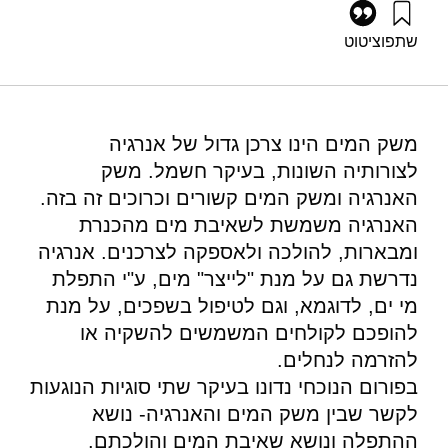
שתפו
ציטוט
גרוסמן, ג׳, גולדרט, ט׳, ואילון, א׳ (2008). פורום אנרגיה 12:
אנרגיה במשק המים. מוסד שמואל נאמן.
https://doi.org/10.82514/ef12-energy-water-sector
משק המים הינו צרכן גדול של אנרגיה
לצורותיה השונות, בעיקר חשמל. משק
האנרגיה ומשק המים קשורים וכרוכים זה בזה.
האנרגיה משמשת לשאיבת מים מהכנרת
ומבארות, להולכה ולאספקה לצרכנים. אנרגיה
נדרשת גם על מנת "לייצר" מים, ע"י התפלת
מי ים, לדוגמא, וגם לטיפול בשפכים, על מנת
להופכם לקולחים המשמשים להשקיה או
להזרמה לנחלים.
בפורום הנוכחי נדונו בעיקר שתי סוגיות הנוגעות
לקשר שבין משק המים והאנרגיה- נושא
ההתפלה ונושא שאיבת המים והולכתם.