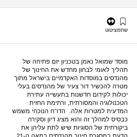
שתפו
ציטוט
בנטור, א׳, זוננשיין, א׳, ודיין, ת׳ (2018). חינוך מהנדסים במאה
ה-21: היבטים גלובליים ונגזרות למדינת ישראל. מוסד שמואל
נאמן.
https://doi.org/10.82514/education-of-engineers-in-the-21st-
מוסד שמואל נאמן בטכניון יזם פתיחה של
century-global-aspects-and-implications-to-israel-2
תהליך לאומי לבחון מחדש את החינוך של
מהנדסים במוסדות האקדמיים בישראל מתוך
מטרה להכשיר דור צעיר של מהנדסים בעלי
יכולות לקידום חדשנות בתעשייה עתירת
הטכנולוגיה והמסורתית, ורתימת החזית
המדעית למטרות אלה. הדו"ח הנוכחי משמש
כבסיס למהלך זה והוא מציג דיון וסקירה
ביקורתית של הסוגיות שיש לתת עליהן את
הדעת במסגרת חינוך מהנדסים במאה ה-21,