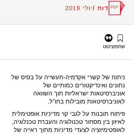
דוח /
יולי 2019
שתפו
ציטוט
בנטור, א׳, זוננשיין, א׳, נוה, ר׳, ברזני, א׳, וזטקובצקי, א׳ (2019).
אפיון פעילות יישום ידע של אוניברסיטאות בישראל בהתבסס על
מדדים של מסחור והעברת טכנולוגיה. מוסד שמואל נאמן.
https://doi.org/10.82514/characterization-of-knowledge-
ניתוח של קשרי אקדמיה-תעשייה על בסיס של
transfer-of-israeli-universities-based-on-indices-of-
נתונים ואינדיקטורים כמותיים של
commercialization-and-technology-transfer
אוניברסיטאות ישראליות תוך השוואה
לאוניברסיטאות מובילות בחו"ל.
פיתוח תובנות על לגבי קוי מדיניות אופטימלית
לאיזון בין מסחור טכנולוגיה והעברת טכנלוגיה,
לאופטימיזציה לצעדי מדיניות מתוך ראייה של