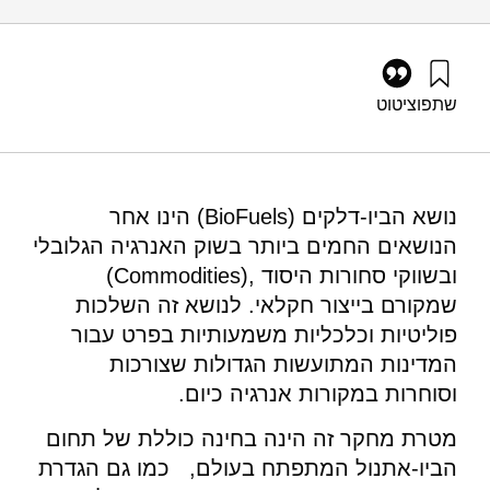
שתפו
ציטוט
אילון, א׳, צבן, ח׳, אלימלך, א׳, ספנסר, י׳, לב-און, מ׳, ולב-און, פ׳
(2008). ביואתנול בישראל : היבט עולמי, מחקר, תכנון ומדיניות.
מוסד שמואל נאמן.
https://doi.org/10.82514/bioethanol-israel-global-context-
נושא הביו-דלקים (BioFuels) הינו אחר
research-planning-policy
הנושאים החמים ביותר בשוק האנרגיה הגלובלי
ובשווקי סחורות היסוד ,(Commodities)
שמקורם בייצור חקלאי. לנושא זה השלכות
פוליטיות וכלכליות משמעותיות בפרט עבור
המדינות המתועשות הגדולות שצורכות
וסוחרות במקורות אנרגיה כיום.
מטרת מחקר זה הינה בחינה כוללת של תחום
הביו-אתנול המתפתח בעולם, כמו גם הגדרת