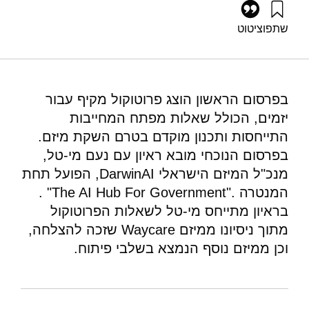
שתפו
ציטוט
מי-טל, ש׳, ושיין, א׳ (2025). מתווה מעשי ליזמים מתחילים |
מקרה בוחן. מוסד שמואל נאמן.
https://doi.org/10.82514/before-you-launch-protocol-for-
aspiring-entrepreneurs-part-2
בפרסום הראשון הוצג פרוטוקול מקיף עבור
יזמים, הכולל שאלות מפתח המחייבות
התייחסות ותכנון מוקדם בטרם השקת מיזם.
בפרסום הנוכחי מובא ראיון עם נעם מי-טל,
מנכ"ל המיזם הישראלי
DarwinAI
, הפועל תחת
המנטרה
"The AI Hub For Government".
.
בראיון מתייחס מי-טל לשאלות הפרוטוקול
מתוך ניסיונו ממיזם
Waycare
שזכה להצלחה,
וכן ממיזם נוסף הנמצא בשלבי פיתוח
.