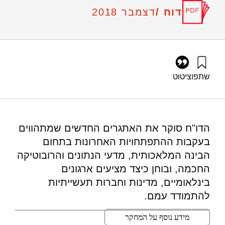
דוח /
דצמבר 2018
שתפו
ציטוט
גץ, ד׳, כץ-שחם, א׳, קליין, ר׳, צזנה, ר׳, רוזנברג, ש׳, שהם, א׳,
ברזני, א׳, לק, ע׳, וציפרפל, ס׳ (2018). בינה מלאכותית, מדעי
הנתונים ורובוטיקה חכמה- דו"ח בנושא אתיקה, משפט ופרטיות.
מוסד שמואל נאמן.
הדו"ח סוקר את האתגרים החדשים שמתהווים
https://doi.org/10.82514/artificial-intelligence-data-science-
בעקבות ההתפתחויות האחרונות בתחום
and-smart-robotics-a-report-on-ethics-law-and-privacy
הבינה המלאכותית, מדעי הנתונים והרובוטיקה
החכמה, ובוחן כיצד מציעים ארגונים
בינלאומיים, מדינות וחברות תעשייתיות
להתמודד עמם.
מידע נוסף על המחקר