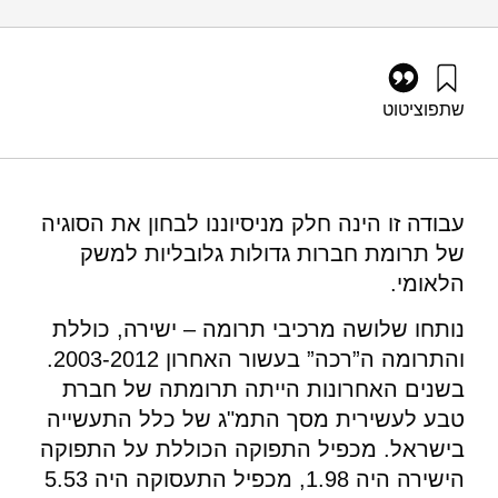
שתפו
ציטוט
פורטונה, ג׳, ופרימן, ד׳ (2014). הערכת תרומתה של חברת טבע
לכלכלה הלאומית של ישראל. מוסד שמואל נאמן.
https://doi.org/10.82514/analyzing-teva-corp-contribution-
israel-economy
עבודה זו הינה חלק מניסיוננו לבחון את הסוגיה
של תרומת חברות גדולות גלובליות למשק
הלאומי.
נותחו שלושה מרכיבי תרומה – ישירה, כוללת
והתרומה ה”רכה” בעשור האחרון 2003-2012.
בשנים האחרונות הייתה תרומתה של חברת
טבע לעשירית מסך התמ"ג של כלל התעשייה
בישראל. מכפיל התפוקה הכוללת על התפוקה
הישירה היה 1.98, מכפיל התעסוקה היה 5.53