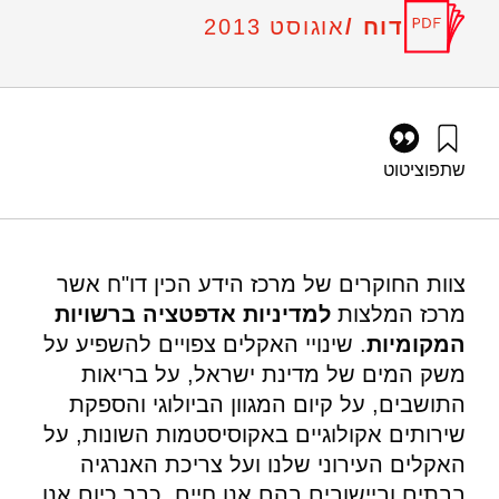
דוח /
אוגוסט 2013
שתפו
ציטוט
אילון, א׳, קותיאל, ח׳, קליאוט, נ׳, גרין, מ׳, שטרנברג, מ׳, טרופ, ת׳,
עשת, צ׳, וליבס, ע׳ (2013). מרכז ידע להיערכות לשינויי אקלים
בישראל – מתווה להיערכות הרשויות המקומיות. מוסד שמואל
נאמן.
צוות החוקרים של מרכז הידע הכין דו"ח אשר
https://doi.org/10.82514/adaptation-climate-change-the-local-
מרכז המלצות
למדיניות אדפטציה ברשויות
authorities
המקומיות
. שינויי האקלים צפויים להשפיע על
משק המים של מדינת ישראל, על בריאות
התושבים, על קיום המגוון הביולוגי והספקת
שירותים אקולוגיים באקוסיסטמות השונות, על
האקלים העירוני שלנו ועל צריכת האנרגיה
בבתים וביישובים בהם אנו חיים. כבר כיום אנו