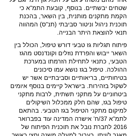
שטחים יבשתיים. בנוסף, קובעת התמ"א כי
הקמת מתקנים מותנית, בין השאר, בהכנת
תוכנית ניהול וניטור סביבתי (תנ"ס) המהווה
תנאי להוצאת היתר הבנייה.
פיתוח תגליות גז טבעי דורש טיפול, הכולל בין
השאר ייבוש והפרדת נוזלים וקונדנסט מהגז
הטבעי, כתנאי לתחילת הזרמתו במערכת
ההולכה. טיפול בגז נושא עמו סיכונים
בטיחותיים, בריאותיים וסביבתיים אשר יש
לשקול בזהירות. בישראל קיימים בנוסף איומים
ביטחוניים על מתקני תשתית, לרבות מתקני
טיפול בגז, שהם חלק ממכלול השיקולים
למיקום מתקני הטיפול בגז הטבעי. בהתאם
לתמ"א 37/ח' אישרה המדינה עוד בפברואר
2016 לחברת נובל את תוכנית הפיתוח של
מאגר לוויתן. כעבור למעלה משנה וחצי כאשר