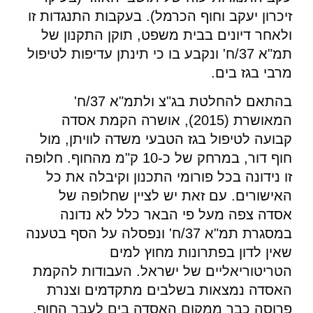
זיכרון יעקב וחוף הכרמל). בעקבות התנגדות זו
ולאחר דיונים בבית משפט, תוקן התקנון של
תמ"א 37/ח' ונקבע בו כי תינתן עדיפות לטיפול
מרבי בגז בים.
בהתאם להחלטת בג"צ ולתמ"א 37/ח'
המאושרת (2015), אושרה הקמת אסדה
קבועה לטיפול בגז הטבעי משדה לוויתן, מול
חוף דור, במרחק של כ-10 ק"מ מהחוף. חלופה
זו נידונה בכל פורומי התכנון וקיבלה את כל
האישורים. עם זאת יש לציין שחלופה של
אסדה צפה מעל פי הבאר כלל לא נדונה
במסגרת תמ"א 37/ח' ונפסלה על הסף בטענה
שאין לדון בפתרונות מחוץ למים
הטריטוריאליים של ישראל. העבודות להקמת
האסדה נמצאות בשלבים מתקדמים וצנרת
פרוסה כבר ממקום האסדה בים לעבר החוף.