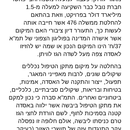
חברת נובל כבר השקיעה למעלה מ-1.5
מיליארד דולר בפרויקט, וזאת בהתאם
להחלטת ממשלה 476 אשר חייבה אותה
לעשות כך, התעורר דיון ציבורי האם המיקום
אשר אישרה המדינה בפוליגון הצפוני של תמ"א
37/ח' הינו המיקום הנכון או שמה יש להזיזו
לאסדה צפה מעל לשדה הגז לוויתן.
בהחלטה על מיקום מתקן הטיפול נכללים
שיקולים שונים, לרבות מאפייני המאגר,
תפעול, ייצור והתקנה של האסדה, אמינות,
בטיחות ובריאות, שיקולים סביבתיים, כלכליים,
ביטחוניים ואחרים. התמ"א סברה כי נכון למקם
את מתקן הטיפול ביבשה אשר ילווה באסדה
קטנה בסמיכות לחוף, לשם הורדת לחצי הגז
טרם כניסתו ליבשה, אולם חלופה זו נפסלה
עקב התנגדות עזה של תושבי האזור (בעיקר