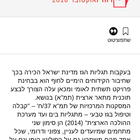
אוקטובר 2018
שתפו
ציטוט
גרוסמן, ג׳, ושפירא, נ׳ (2018). פורום אנרגיה 44: שיקולים
סביבתיים, כלכליים וביטחוניים במיקום אסדת הטיפול בגז ממאגר
לוויתן. מוסד שמואל נאמן.
https://doi.org/10.82514/energy-forum-44-environmental-
בעקבות תגליות הגז מדינת ישראל הכירה בכך
economic-and-security-considerations-concerning-the-
שחיבור הקידוחים הימיים לחוף הוא בבחינת
location-of-the-gas-treatment-platform-for-the-leviathan-
reservoir
פרויקט תשתית לאומי ומכאן עלה הצורך לבצע
תוכנית מתאר ארצית (תמ"א) בנושא.
המסקנות המרכזיות של תמ"א 37/ח' – "קבלה
וטיפול בגז טבעי – מתגליות בים ועד מערכת
ההולכה הארצית" (2014) הן סימון שני
מתחמים שמיועדים לעניין, צפוני ודרומי, שכל
אחד מהם משתרע גם על הפוליגון הימי וגם על