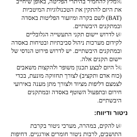
מומלץ להחמיר בהיתרי הפליטה, באופן שיחייב
את היזם להתקין את הטכנולוגיות המיטביות
(BAT) לשם בקרה ומיזעור הפליטות באסדה
ובמתקנים היבשתיים.
יש לדרוש יישום תקני התעשייה הגלובליים
לקידום מערכות ניהול סביבתיות ובטיחות באסדה
ובמתקנים היבשתיים. יש לדרוש פירוט הנדסי של
יישום תקנים אלה.
על היזם לבצע תכנון משופר ולהקצות משאבים
(כוח אדם ותקציב) לצורך תחזוקה מונעת, בכדי
לצמצם דליפות מציוד ולצורך מתן מענה באירועי
חירום ובתפעול השוטף באסדה ובמתקנים
היבשתיים.
ניטור ודיווח:
יש להקים, במהרה, מערכי ניטור בקרבת
התושבים, לרבות ניטור חומרים אורגניים. דחיפות