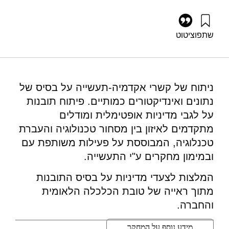
שתפו
ציטוט
בנטור, א׳, זוננשיין, א׳, נוה, ר׳, ברזני, א׳, זטקובצקי, א׳, ודיין, ת׳
(2019). קשרי אקדמיה תעשיה – תובנות מבוססות נתונים. מוסד
שמואל נאמן.
https://doi.org/10.82514/university-industry-relations-
ניתוח של קשרי אקדמיה-תעשייה על בסיס של
evidence-based-insights
נתונים ואינדיקטורים כמותיים. פיתוח תובנות
על לגבי מדיניות אופטימלית ומודלים
מתקדמים לאיזון בין מסחור טכנולוגיה והעברת
טכנלוגיה, המבוססת על פעילות משותפת עם
ובמימון מחקרים ע"י התעשייה.
המלצות לצעדי מדיניות על בסיס התובנות
מתוך ראייה של טובת הכלכלה הלאומית
והחברה.
מידע נוסף על המחקר